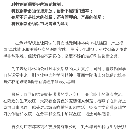
科技创新需要好的激励机制；
科技创新必须保持开放，创新不能闭门造车；
创新不只是技术的创新，还有管理的、产品的创新；
科技创新必须以市场需求为导向...
一些列精彩观点让同学们再次感受到炜林纳“科技强国、产业报
国”卓越情怀和拼搏务实的创新实践。最后，他讲到，科技创新之路走
得非常艰难，但我们会不忘初心，坚定不移的走好科技创新之路。
为了表达炜林纳公司对本次活动的大力支持，同时，也鼓励同学
们从课堂中来，到企业中去的学习精神，亚商学院佛山分院借此机会
向炜林纳赠送6套最新管理书箱表示感谢！
最后，同学们结束收获满满的学习之行，开启晚上的聚会交流。
在附近的生态农庄，大家看金黄色的麦穗随风飘荡，看燕子在田野上
成群自由飞翔，感受远离城市喧嚣的田园生活，畅谈同学企业参观学
习的体验和收获，在分享和交流中加深友谊，增进同学感情。
再次对广东炜林纳科技股份有限公司、刘永华同学精心组织安排